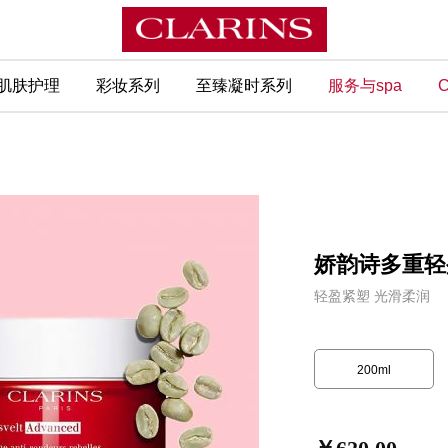
肌肤护理
彩妆系列
至臻凝时系列
服务与spa
C
娇韵诗多重轻盈
轻盈紧塑 光滑柔润
200ml