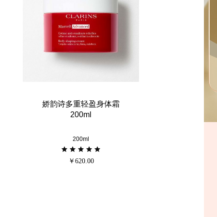
娇韵诗多重轻盈身体霜
200ml
200ml
￥620.00