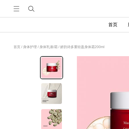
首页
首页
/
身体护理
/
身体乳液/霜
/
娇韵诗多重轻盈身体霜200ml