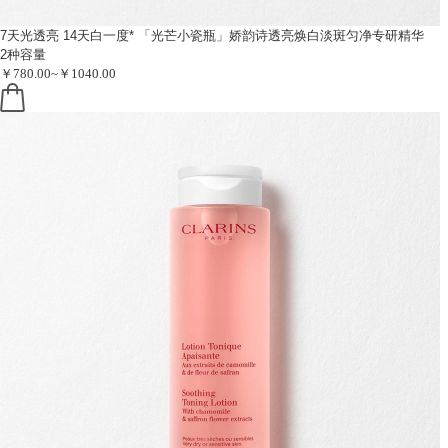
7天光透亮 14天白一度*
「光芒小瓷瓶」娇韵诗透亮焕白淡斑匀净专研精华
2种容量
￥780.00~￥1040.00