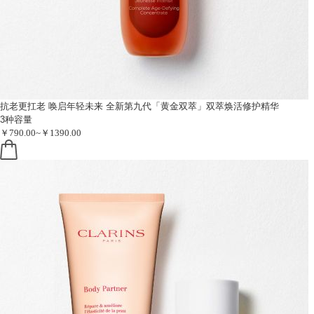
抗老更扛老 唤启年轻未来
全新第九代「黄金双萃」双萃焕活修护精华
3种容量
￥790.00~￥1390.00