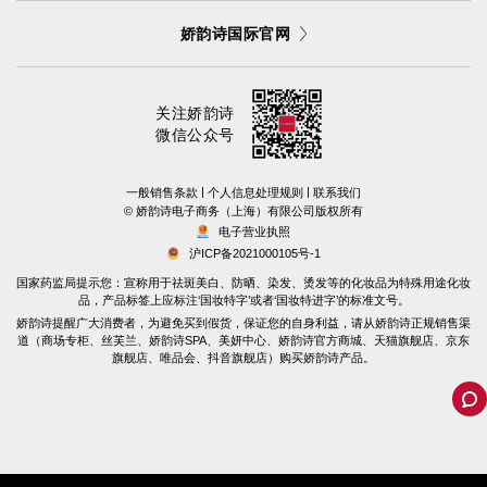
娇韵诗国际官网
关注娇韵诗
微信公众号
|
|
一般销售条款
个人信息处理规则
联系我们
©️ 娇韵诗电子商务（上海）有限公司版权所有
电子营业执照
沪ICP备2021000105号-1
国家药监局提示您：宣称用于祛斑美白、防晒、染发、烫发等的化妆品为特殊用途化妆
品，产品标签上应标注‘国妆特字’或者‘国妆特进字’的标准文号。
娇韵诗提醒广大消费者，为避免买到假货，保证您的自身利益，请从娇韵诗正规销售渠
道（商场专柜、丝芙兰、娇韵诗SPA、美妍中心、娇韵诗官方商城、天猫旗舰店、京东
旗舰店、唯品会、抖音旗舰店）购买娇韵诗产品。