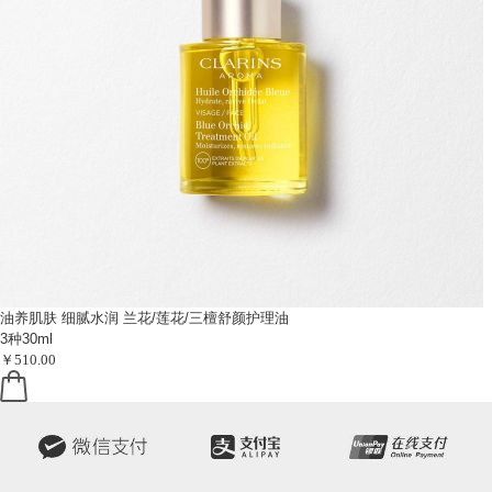
油养肌肤 细腻水润
兰花/莲花/三檀舒颜护理油
3种30ml
￥510.00