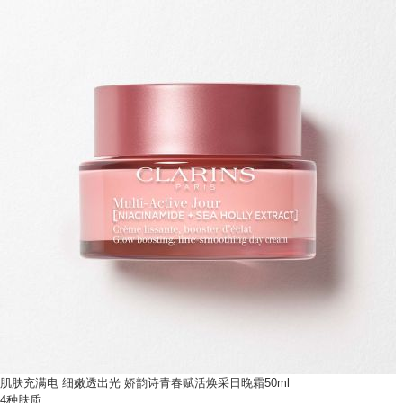
肌肤充满电 细嫩透出光
娇韵诗青春赋活焕采日晚霜50ml
4种肤质