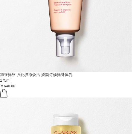
加乘抚纹 强化胶原焕活
娇韵诗修抚身体乳
175ml
￥640.00