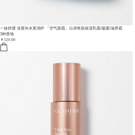
一抹舒缓 深度补水更润护
「空气面霜」沁润奇肌保湿乳霜/凝露/滋养霜
3种质地
￥520.00