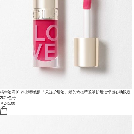
精华油润护 养出嘟嘟唇
「果冻护唇油」娇韵诗植萃盈润护唇油怦然心动限定
20种色号
￥245.00