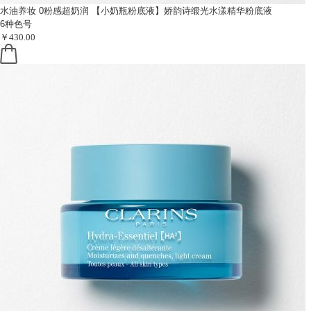
水油养妆 0粉感超奶润
【小奶瓶粉底液】娇韵诗缎光水漾精华粉底液
6种色号
￥430.00