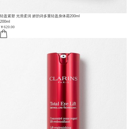
轻盈紧塑 光滑柔润
娇韵诗多重轻盈身体霜200ml
200ml
￥620.00