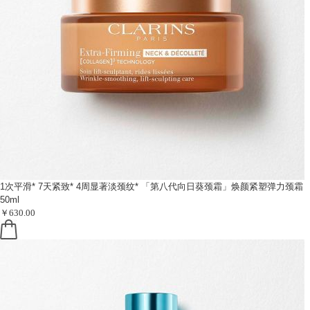
1次平滑* 7天紧致* 4周显著淡颈纹*
「第八代向日葵颈霜」焕颜紧塑弹力颈霜
50ml
￥630.00