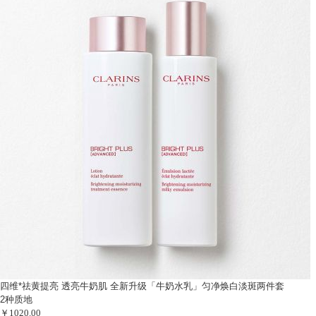
四维*祛黄提亮 透亮牛奶肌
全新升级「牛奶水乳」匀净焕白淡斑两件套
2种质地
￥1020.00