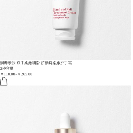
润养亲肤 双手柔嫩细滑
娇韵诗柔嫩护手霜
3种容量
￥110.00~￥265.00