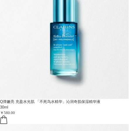
Q弹嫩亮 充盈水光肌
「不死鸟水精华」沁润奇肌保湿精华液
30ml
￥580.00