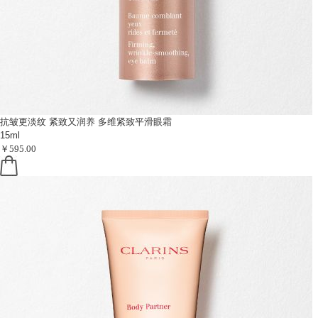
抗皱更淡纹 紧致又润养
多维紧致平滑眼霜
15ml
￥595.00