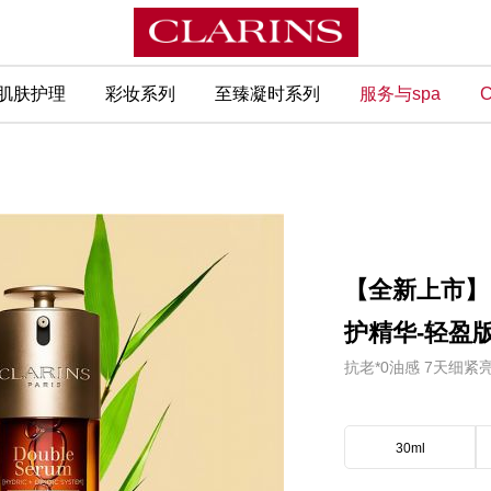
肌肤护理
彩妆系列
至臻凝时系列
服务与spa
C
【全新上市】
护精华-轻盈
抗老*0油感 7天细紧亮
30ml