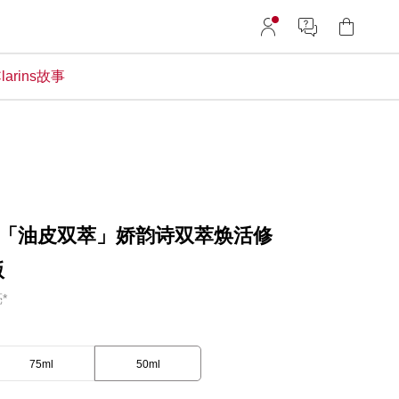
larins故事
「油皮双萃」娇韵诗双萃焕活修
版
*
75ml
50ml