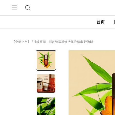
首页
【全新上市】「油皮双萃」娇韵诗双萃焕活修护精华-轻盈版