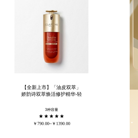
【全新上市】「油皮双萃」
娇韵诗双萃焕活修护精华-轻
盈版
3种容量
￥790.00~￥1390.00