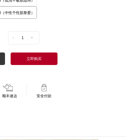
ml（低泡干敏肌适用）
ml（中性干性肌挚爱）
-
+
立即购买
顺丰速达
安全付款