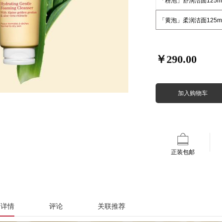
「粉泡」舒润洁面125
「黄泡」柔润洁面125
￥290.00
加入购物车
正装包邮
品详情
评论
关联推荐