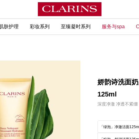
肌肤护理
彩妆系列
至臻凝时系列
服务与spa
C
娇韵诗洗面奶
125ml
深度净澈 净透不紧绷
「绿泡」净澈洁面125