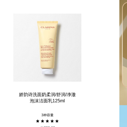
娇韵诗洗面奶柔润/舒润/净澈
泡沫洁面乳125ml
3种容量