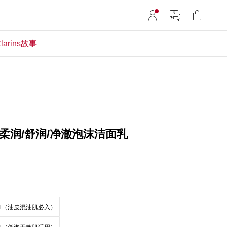
larins故事
柔润/舒润/净澈泡沫洁面乳
ml（油皮混油肌必入）