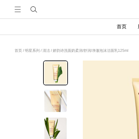
首页
首页
/
明星系列
/
清洁
/
娇韵诗洗面奶柔润/舒润/净澈泡沫洁面乳125ml