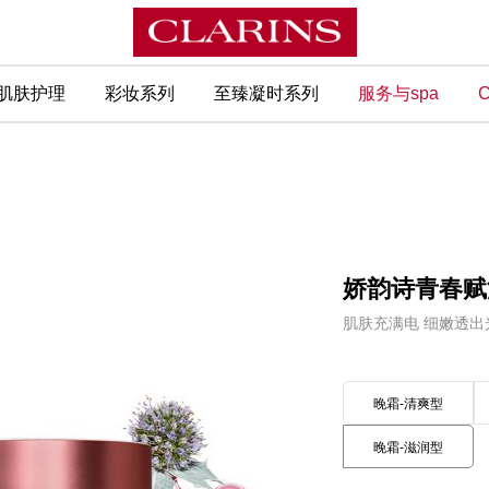
肌肤护理
彩妆系列
至臻凝时系列
服务与spa
C
娇韵诗青春赋
肌肤充满电 细嫩透出
晚霜-清爽型
晚霜-滋润型