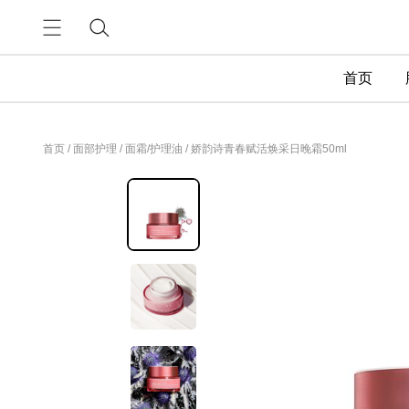
首页
首页
/
面部护理
/
面霜/护理油
/
娇韵诗青春赋活焕采日晚霜50ml