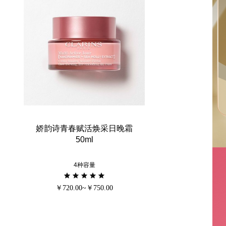
娇韵诗青春赋活焕采日晚霜
50ml
4种容量
￥720.00~￥750.00