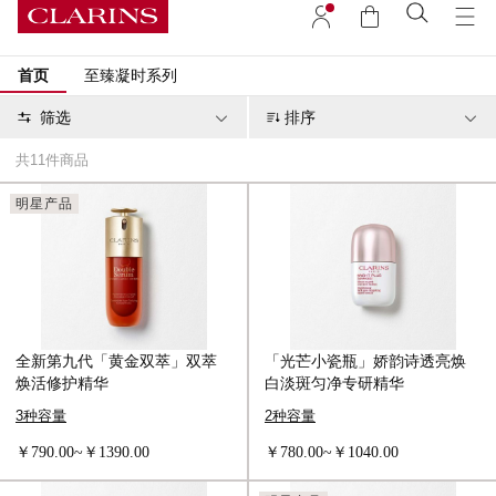
首页
至臻凝时系列
筛选
排序
共
11
件商品
明星产品
全新第九代「黄金双萃」双萃
「光芒小瓷瓶」娇韵诗透亮焕
焕活修护精华
白淡斑匀净专研精华
3种容量
2种容量
￥790.00~￥1390.00
￥780.00~￥1040.00