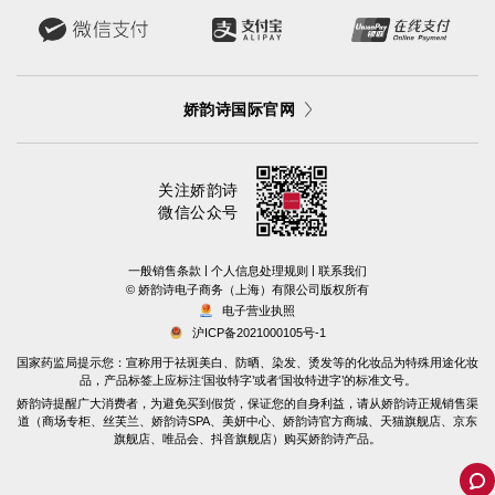
娇韵诗国际官网
关注娇韵诗
微信公众号
|
|
一般销售条款
个人信息处理规则
联系我们
©️ 娇韵诗电子商务（上海）有限公司版权所有
电子营业执照
沪ICP备2021000105号-1
国家药监局提示您：宣称用于祛斑美白、防晒、染发、烫发等的化妆品为特殊用途化妆
品，产品标签上应标注‘国妆特字’或者‘国妆特进字’的标准文号。
娇韵诗提醒广大消费者，为避免买到假货，保证您的自身利益，请从娇韵诗正规销售渠
道（商场专柜、丝芙兰、娇韵诗SPA、美妍中心、娇韵诗官方商城、天猫旗舰店、京东
旗舰店、唯品会、抖音旗舰店）购买娇韵诗产品。