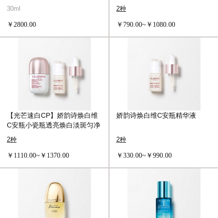
30ml
2种
￥2800.00
￥790.00~￥1080.00
【光芒速白CP】娇韵诗焕白维
娇韵诗焕白维C安瓶精华液
C安瓶小瓷瓶透亮焕白淡斑匀净
专研精华
2种
2种
￥1110.00~￥1370.00
￥330.00~￥990.00