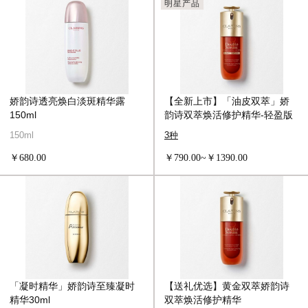
明星产品
娇韵诗透亮焕白淡斑精华露
【全新上市】「油皮双萃」娇
150ml
韵诗双萃焕活修护精华-轻盈版
150ml
3种
￥680.00
￥790.00~￥1390.00
「凝时精华」娇韵诗至臻凝时
【送礼优选】黄金双萃娇韵诗
精华30ml
双萃焕活修护精华