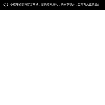
往微信小程序娇韵诗官方商城，首购赠专属礼，购物享积分，至高再兑正装星品
常见问题
娇韵诗国际官网
关注娇韵诗
微信公众号
|
|
一般销售条款
个人信息处理规则
联系我们
©️ 娇韵诗电子商务（上海）有限公司版权所有