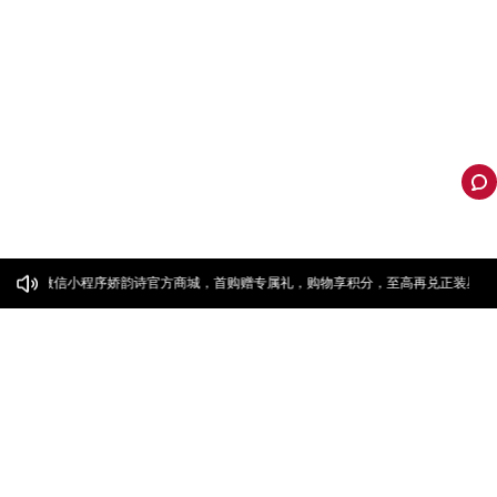
击前往微信小程序娇韵诗官方商城，首购赠专属礼，购物享积分，至高再兑正装星品
跟踪您的订单