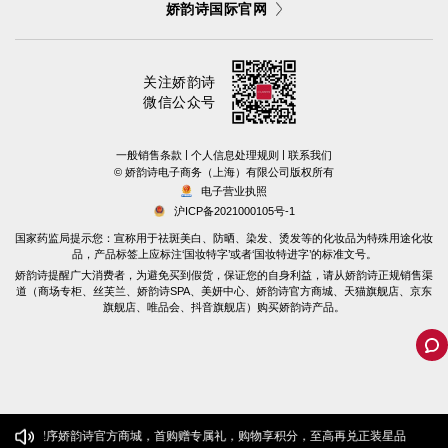
娇韵诗国际官网
关注娇韵诗
微信公众号
|
|
一般销售条款
个人信息处理规则
联系我们
©️ 娇韵诗电子商务（上海）有限公司版权所有
电子营业执照
沪ICP备2021000105号-1
国家药监局提示您：宣称用于祛斑美白、防晒、染发、烫发等的化妆品为特殊用途化妆
品，产品标签上应标注‘国妆特字’或者‘国妆特进字’的标准文号。
娇韵诗提醒广大消费者，为避免买到假货，保证您的自身利益，请从娇韵诗正规销售渠
道（商场专柜、丝芙兰、娇韵诗SPA、美妍中心、娇韵诗官方商城、天猫旗舰店、京东
旗舰店、唯品会、抖音旗舰店）购买娇韵诗产品。
微信小程序娇韵诗官方商城，首购赠专属礼，购物享积分，至高再兑正装星品