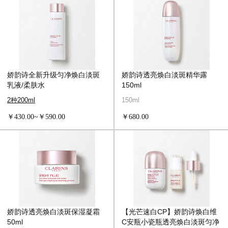
娇韵诗全新升级匀净焕白淡斑
娇韵诗透亮焕白淡斑精华露
乳液/柔肤水
150ml
2种200ml
150ml
￥430.00~￥590.00
￥680.00
娇韵诗透亮焕白淡斑保湿凝霜
【光芒速白CP】娇韵诗焕白维
50ml
C安瓶小瓷瓶透亮焕白淡斑匀净