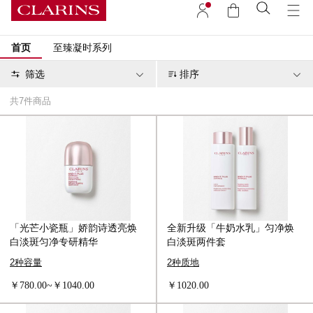
首页
至臻凝时系列
筛选
排序
共
7
件商品
「光芒小瓷瓶」娇韵诗透亮焕
全新升级「牛奶水乳」匀净焕
白淡斑匀净专研精华
白淡斑两件套
2种容量
2种质地
￥780.00~￥1040.00
￥1020.00