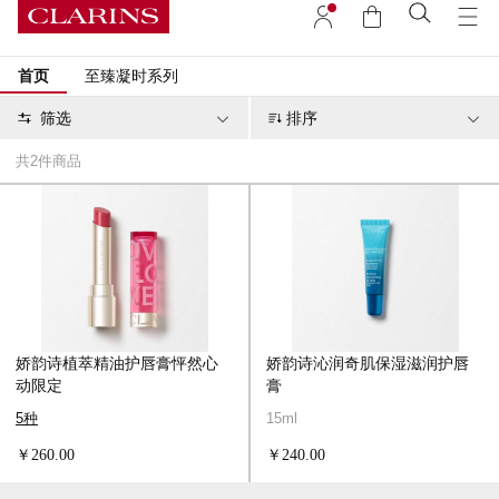
首页
至臻凝时系列
筛选
排序
共
2
件商品
娇韵诗植萃精油护唇膏怦然心
娇韵诗沁润奇肌保湿滋润护唇
动限定
膏
5种
15ml
￥260.00
￥240.00