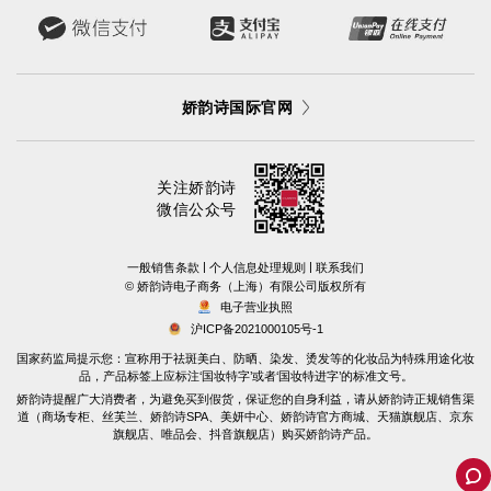
娇韵诗国际官网
关注娇韵诗
微信公众号
|
|
一般销售条款
个人信息处理规则
联系我们
©️ 娇韵诗电子商务（上海）有限公司版权所有
电子营业执照
沪ICP备2021000105号-1
国家药监局提示您：宣称用于祛斑美白、防晒、染发、烫发等的化妆品为特殊用途化妆
品，产品标签上应标注‘国妆特字’或者‘国妆特进字’的标准文号。
娇韵诗提醒广大消费者，为避免买到假货，保证您的自身利益，请从娇韵诗正规销售渠
道（商场专柜、丝芙兰、娇韵诗SPA、美妍中心、娇韵诗官方商城、天猫旗舰店、京东
旗舰店、唯品会、抖音旗舰店）购买娇韵诗产品。