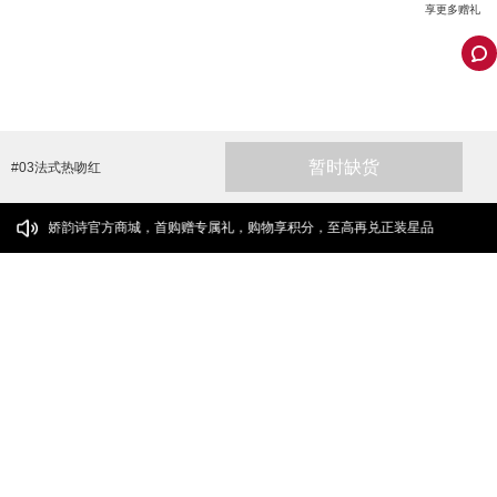
享更多赠礼
暂时缺货
#03法式热吻红
序娇韵诗官方商城，首购赠专属礼，购物享积分，至高再兑正装星品
水漾持色染唇液
热吻不留痕
唇彩颜色：
#03法式热吻红